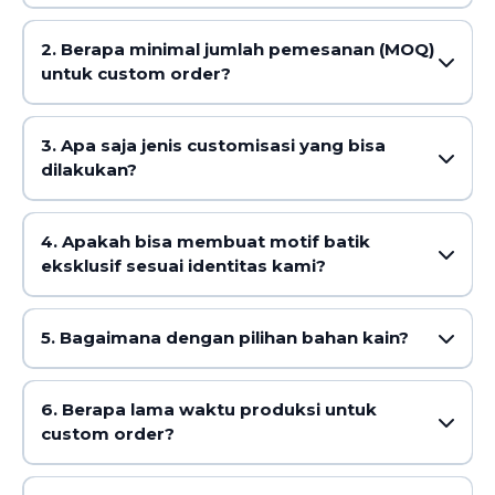
2. Berapa minimal jumlah pemesanan (MOQ)
untuk custom order?
3. Apa saja jenis customisasi yang bisa
dilakukan?
4. Apakah bisa membuat motif batik
Penambahan logo atau identitas pada motif yang sudah ada
eksklusif sesuai identitas kami?
Penggunaan desain yang kami sudah miliki atau ready stock.
Pembuatan motif baru yang sesuai dengan identitas brand/instansi
Anda
5. Bagaimana dengan pilihan bahan kain?
6. Berapa lama waktu produksi untuk
custom order?
Bahan standar Hadinata
: Katun premium 50s (100% katun), nyaman,
adem, dan breathable.
15 hari kerja
Opsi lain
: Dobby premium dan bahan lainnya sesuai permintaan.